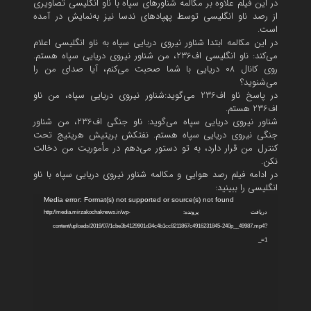
در این فیلم علاوه بر مکالمه شناورهای سپاه با ناو انگلیسی تصاویری
از رصد ناو انگلیسی توسط پهپادهای ندسا نیز به‌نمایش در آمده
است.
در این مکالمه ابتدا شناور نیروی دریایی سپاه به ناو انگلیسی اعلام
می‌کند: ناو انگلیسی اف236، من شناور نیروی دریایی سپاه هستم.
روی کانال 08 دریایی با شما صحبت می‌کنم، آیا صدای من را
می‌شنوید‌؟
در پاسخ ناو اف236 می‌گوید:‌شناور نیروی دریایی سپاه، من ناو
اف236 هستم.
شناور نیروی دریایی سپاه می‌گوید:‌ ناو جنگی اف236، من شناور
جنگی نیروی دریایی سپاه هستم. نفتکش بریتیش هریتیج تحت
کنترل من قرار دارد، به تو دستور می‌دهم در مأموریت من دخالت
نکن.
در ادامه فیلم رصد هوایی و مکالمه شناور نیروی دریایی سپاه با ناو
انگلیسی را ببینید:
نمایشگر
Media error: Format(s) not supported or source(s) not found
ویدیو
دریافت پرونده: http://media.mirzakochaknews.ir/wp-
content/uploads/2019/07/1cbe3b4129901d34c4b1cc8211867c4916231845-240p__49987.mp4?
_=1