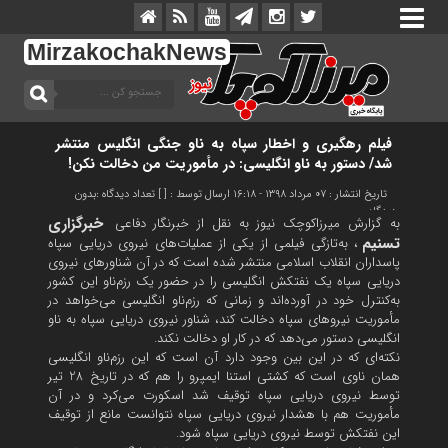
MirzakochakNews
فیلم رهگیری و اخطار سپاه به ناو جنگی انگلیس منتشر
شد/ دستور به ناو انگلیسی: در مأموریت من دخالت نکن!
تاریخ انتشار : ۰۷ مرداد ۱۳۹۸ - ۱۶:۱۸
ارسال توسط : [ ]
تعداد دیدگاه :
بدون
دیدگاه
خبرگزاری
به گزارش میرزاکوچک نیوز به نقل از خبرنگار دفاعی
تسنیم
، به‌تازگی فیلمی از یکی از عملیات‌های نیروی دریایی سپاه
پاسداران انقلاب اسلامی منتشر شده است که در آن شناورهای نیروی
دریایی سپاه یک نفتکش انگلیسی را در حضور یک رزم‌ناو این کشور
به‌کنترل خود در آورده‌‌اند و زمانی که رزم‌ناو انگلیسی می‌خواهد در
مأموریت نیروهای سپاه دخالت کند، شناور نیروی دریایی سپاه به ناو
انگلیسی دستور می‌دهد که در کار او دخالت نکند.
نکته‌ای که در این بین وجود دارد آن است که این رزم‌ناو انگلیسی
همان ناوی است که کشتی استنا ایمپرو را هم که در تاریخ 28 تیر
توسط نیروی دریایی سپاه توقیف شد اسکورت می‌کرد و در آن
مأموریت هم با هشدار نیروی دریایی سپاه نتوانست مانع از توقیف
این نفتکش توسط نیروی دریایی سپاه شود.