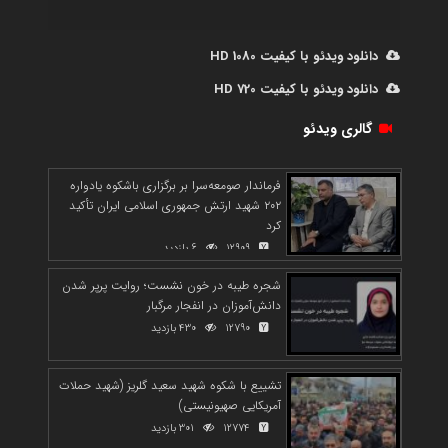
دانلود ویدئو با کیفیت 1080 HD
دانلود ویدئو با کیفیت 720 HD
گالری ویدئو
فرماندار صومعه‌سرا بر برگزاری باشکوه یادواره
۲۰۲ شهید ارتش جمهوری اسلامی ایران تأکید
کرد
12909
6 بازدید
شجره طیبه در خون نشست؛ روایت پرپر شدن
دانش‌آموزان در انفجار مرگبار
12790
430 بازدید
تشییع با شکوه شهید سعید گلریز (شهید حملات
آمریکایی صهیونیستی)
12774
301 بازدید