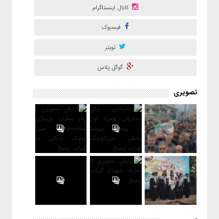
کانال اینستاگرام
فیسبوک
تویتر
گوگل پلاس
تصویری