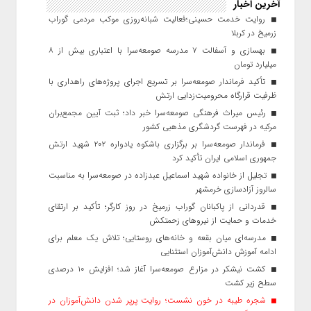
آخرین اخبار
روایت خدمت حسینی؛فعالیت شبانه‌روزی موکب مردمی گوراب
زرمیخ در کربلا
بهسازی و آسفالت ۷ مدرسه صومعه‌سرا با اعتباری بیش از ۸
میلیارد تومان
تأکید فرماندار صومعه‌سرا بر تسریع اجرای پروژه‌های راهداری با
ظرفیت قرارگاه محرومیت‌زدایی ارتش
رئیس میراث فرهنگی صومعه‌سرا خبر داد؛ ثبت آیین مجمع‌بران
مرکیه در فهرست گردشگری مذهبی کشور
فرماندار صومعه‌سرا بر برگزاری باشکوه یادواره ۲۰۲ شهید ارتش
جمهوری اسلامی ایران تأکید کرد
تجلیل از خانواده شهید اسماعیل عبدزاده در صومعه‌سرا به مناسبت
سالروز آزادسازی خرمشهر
قدردانی از پاکبانان گوراب زرمیخ در روز کارگر؛ تأکید بر ارتقای
خدمات و حمایت از نیروهای زحمتکش
مدرسه‌ای میان بقعه و خانه‌های روستایی؛ تلاش یک معلم برای
ادامه آموزش دانش‌آموزان استثنایی
کشت نیشکر در مزارع صومعه‌سرا آغاز شد؛ افزایش ۱۰ درصدی
سطح زیر کشت
شجره طیبه در خون نشست؛ روایت پرپر شدن دانش‌آموزان در