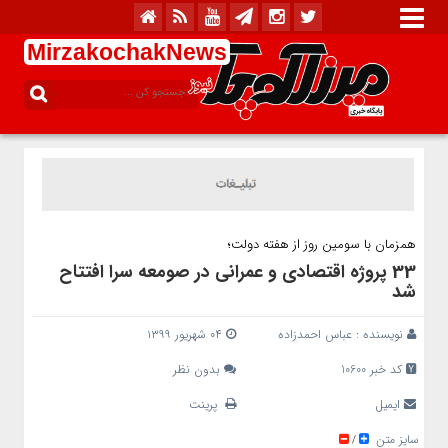
MirzakochakNews
همزمان با سومین روز از هفته دولت؛
33 پروژه اقتصادی و عمرانی در صومعه سرا افتتاح
شد
نویسنده :
عباس احمدزاده
۰۴ شهریور ۱۳۹۹
کد خبر 10600
بدون نظر
ایمیل
پرینت
سایز متن
/