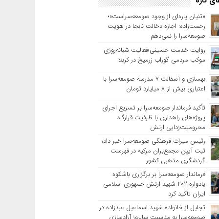
ی تازه
«تنیان پاره‌ای از وجود صومعه‌سراست»؛
رحمت‌زاده: اجازه دخالت نابجا در هویت
صومعه‌سرا را نمی‌دهم
روایت خدمت حسینی؛فعالیت شبانه‌روزی
موکب مردمی گوراب زرمیخ در کربلا
بهسازی و آسفالت ۷ مدرسه صومعه‌سرا با
اعتباری بیش از ۸ میلیارد تومان
تأکید فرماندار صومعه‌سرا بر تسریع اجرای
پروژه‌های راهداری با ظرفیت قرارگاه
محرومیت‌زدایی ارتش
رئیس میراث فرهنگی صومعه‌سرا خبر داد؛
ثبت آیین مجمع‌بران مرکیه در فهرست
گردشگری مذهبی کشور
فرماندار صومعه‌سرا بر برگزاری باشکوه
یادواره ۲۰۲ شهید ارتش جمهوری اسلامی
ایران تأکید کرد
تجلیل از خانواده شهید اسماعیل عبدزاده در
صومعه‌سرا به مناسبت سالروز آزادسازی