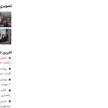
تصویری
آخرین اخ
«تنیان 
دخالت ناب
روایت 
گوراب زرمی
۸ میلیارد تومان
تأکید 
راهداری ب
رئیس م
مجمع‌برا