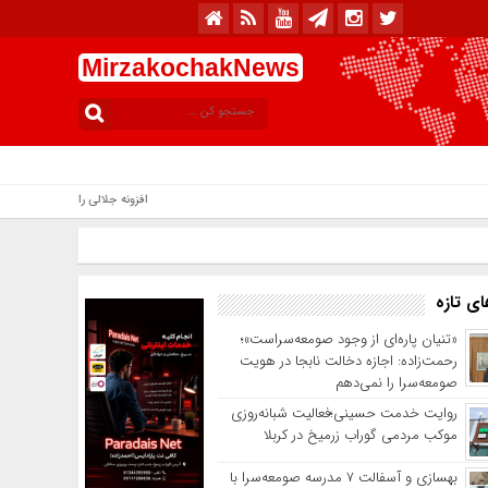
MirzakochakNews
افزونه جلالی را نصب کنید. .::. برابر با : y, 9 August , 2026
ی تازه
«تنیان پاره‌ای از وجود صومعه‌سراست»؛
رحمت‌زاده: اجازه دخالت نابجا در هویت
صومعه‌سرا را نمی‌دهم
روایت خدمت حسینی؛فعالیت شبانه‌روزی
موکب مردمی گوراب زرمیخ در کربلا
بهسازی و آسفالت ۷ مدرسه صومعه‌سرا با