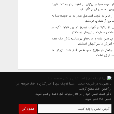
فرماندار صومعه‌سرا بر برگزاری باشکوه یادواره ۲۰۲ شهید
ری اسلامی ایران تأکید کرد
ز خانواده شهید اسماعیل عبدزاده در صومعه‌سرا به
لروز آزادسازی خرمشهر
 از پاکبانان گوراب زرمیخ در روز کارگر؛ تأکید بر
دمات و حمایت از نیروهای زحمتکش
ی میان بقعه و خانه‌های روستایی؛ تلاش یک معلم
ه آموزش دانش‌آموزان استثنایی
کشت نیشکر در مزارع صومعه‌سرا آغاز شد؛ افزایش ۱۰
طح زیر کشت
با عضویت در خبرنامه سایت " میرزا کوچک نیوز | اخبار گیلان و اخبار صومعه سرا "
از آخرین اخبار مطلع گردید.
کافی است ایمیل خود را در کادر مربوطه قرار دهید و عضو شوید.
همین حالا عضو شوید !