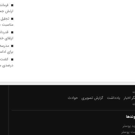
ارتش جمهو
تجلیل ا
مناسبت سا
قدردانی
ارتقای خ
مدرسه‌ا
برای ادام
درصدی س
ت
ر اخبار
یادداشت
گزارش تصویری
حوادث
ت
وندها
د پوستر
ت پوستر