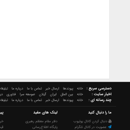
دسترسي سريع :
خانه
پیوندها
ارسال خبر
تماس با ما
درباره ما
تبلیغا
اخبار سایت :
خانه
بین الملل
ایران
گیلان
صومعه سرا
فناوری
دیگ
چند رسانه اي :
خانه
پیوندها
ارسال خبر
تماس با ما
درباره ما
تبلیغا
ما را دنبال کنید
لینک های مفید
پی
دنبال کردن کانال یوتیوب
دفتر مقام معظم رهبری
خری
عضویت در کانال تلگرام
پایگاه اطلاع‌رسانی
قیم