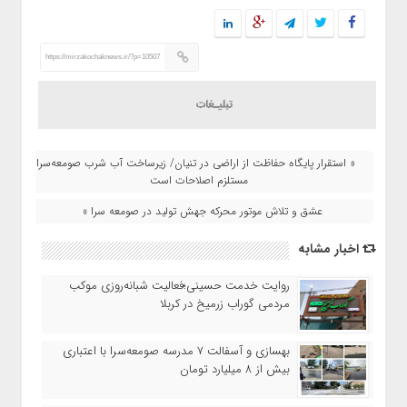
https://mirzakochaknews.ir/?p=10507
« استقرار پایگاه حفاظت از اراضی در تنیان/ زیرساخت آب شرب صومعه‌سرا
مستلزم اصلاحات است
عشق و تلاش موتور محرکه جهش تولید در صومعه سرا »
اخبار مشابه
روایت خدمت حسینی؛فعالیت شبانه‌روزی موکب
مردمی گوراب زرمیخ در کربلا
بهسازی و آسفالت ۷ مدرسه صومعه‌سرا با اعتباری
بیش از ۸ میلیارد تومان