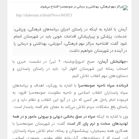
http://shabestan.ir/detail/News/943921
آرمان با اشاره به اینکه در راستای اجرای برنامه‌های فرهنگی، ورزشی،
خدمات، پزشکی و پیراپزشکی اقدامات خوبی باید در شهرستان انجام
شود گفت: افتتاحیه مراکز مهم فرهنگی، آموزشی، بهداشتی و درمانی را
در آینده در شهرستان خواهیم داشت.
«
جهانبخش آرمان
» صبح امروز(دوشنبه، ۹ تیر) در نشست خبری با
اصحاب رسانه این شهرستان اظهار کرد: باید در راستای پاسداری و
دستاوردهای مهم انقلاب تلاش کنیم
.
فرمانده سپاه ناحیه صومعه‌سرا
با اشاره به رویکرد، اهداف و برنامه‌های
سپاه پاسداران انقلاب اسلامی و ناحیه مقاومت صومعه‌سرا افزود: به
فرموده امام راحل هر کسی که دل در گرو این انقلاب و نظام دارد و در
راستای رفع مشکلات مردم تلاش می‌کند به معنای عام کلمه، پاسدار است
.
وی با اشاره به اینکه
سپاه در عمق بخشی درونی و بیرونی مامور و در همه
تهدیدهای سخت و نرم پای کار است
گفت: در شهرستان صومعه‌سرا با
همکاری همه بسیجیان، پیشکسوتان و رسانه، تمام تلاش سپاه پاسداران
این است که از دستاوردهای گران‌مایه نظام مقدس جمهوری اسلامی